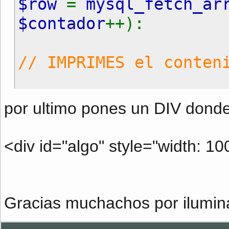
$row
=
mysql_fetch_ar
$contador
++):
// IMPRIMES el conten
echo
"frases[$contado
por ultimo pones un DIV dond
?>
<div id="algo" style="width: 1
<?php
endfor;
?>
<?php
Gracias muchachos por ilumin
echo
"aleatorio=Math.