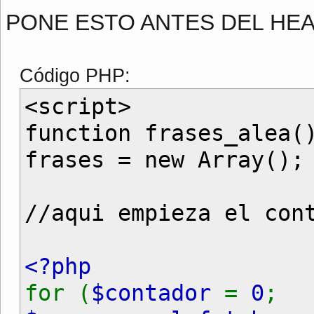
PONE ESTO ANTES DEL HE
Código PHP:
<script>
function frases_alea(
frases = new Array();
//aqui empieza el con
<?php
for (
$contador
=
0
;