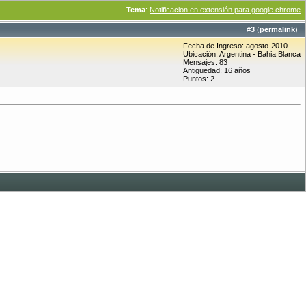
Tema
:
Notificacion en extensión para google chrome
#
3
(
permalink
)
Fecha de Ingreso: agosto-2010
Ubicación: Argentina - Bahia Blanca
Mensajes: 83
Antigüedad: 16 años
Puntos: 2