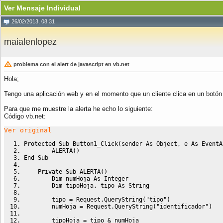
Ver Mensaje Individual
26/02/2013, 08:31
maialenlopez
problema con el alert de javascript en vb.net
Hola;
Tengo una aplicación web y en el momento que un cliente clica en un botón 
Para que me muestre la alerta he echo lo siguiente:
Código vb.net:
Ver original
Protected
Sub
 Button1_Click
(
sender 
As
Object
, e 
As
 EventA
        ALERTA
(
)
End
Sub
Private
Sub
 ALERTA
(
)
Dim
 numHoja 
As
Integer
Dim
 tipoHoja, tipo 
As
String
        tipo 
=
 Request
.
QueryString
(
"tipo"
)
        numHoja 
=
 Request
.
QueryString
(
"identificador"
)
        tipoHoja 
=
 tipo 
&
 numHoja