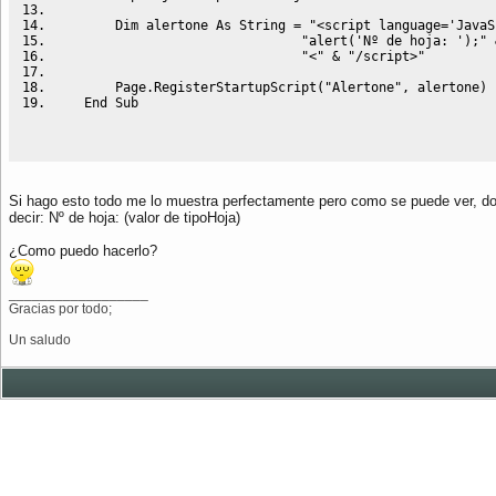
Dim
 alertone 
As
String
=
"<script language='JavaS
"alert('Nº de hoja: ');"
"<"
&
"/script>"
        Page
.
RegisterStartupScript
(
"Alertone"
, alertone
)
End
Sub
Si hago esto todo me lo muestra perfectamente pero como se puede ver, donde
decir: Nº de hoja: (valor de tipoHoja)
¿Como puedo hacerlo?
__________________
Gracias por todo;
Un saludo