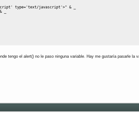
cript' type='text/javascript'>"
&
 _
&
 _
 tengo el alert() no le paso ninguna variable. Hay me gustaría pasarle la var