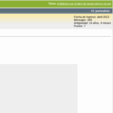
Tema
:
problema con el alert de javascript en vb.net
#
1
(
permalink
)
Fecha de Ingreso: abril-2012
Mensajes: 449
Antigüedad: 14 años, 4 meses
Puntos: 7