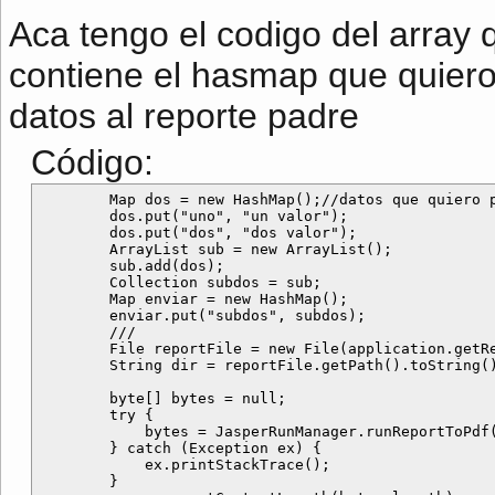
Aca tengo el codigo del array
contiene el hasmap que quiero 
datos al reporte padre
Código:
        Map dos = new HashMap();//datos que quiero p
        dos.put("uno", "un valor");

        dos.put("dos", "dos valor");

        ArrayList sub = new ArrayList();

        sub.add(dos);

        Collection subdos = sub;

        Map enviar = new HashMap();

        enviar.put("subdos", subdos);

        ///

        File reportFile = new File(application.getRe
        String dir = reportFile.getPath().toString()
        byte[] bytes = null;

        try {

            bytes = JasperRunManager.runReportToPdf(
        } catch (Exception ex) {

            ex.printStackTrace();

        }
