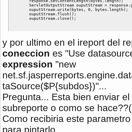
        response.setContentLength(bytes.length);

        ServletOutputStream ouputStream = response.g
        ouputStream.write(bytes, 0, bytes.length);

        ouputStream.flush();

y por ultimo en el ireport del r
coneccion
es "Use datasourc
expression
"new
net.sf.jasperreports.engine.d
taSource($P{subdos})"...
Pregunta... Esta bien enviar e
subreporte o como se hace??(
Como recibiria este parametro 
para pintarlo.