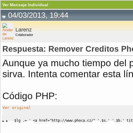
Ver Mensaje Individual
04/03/2013, 19:44
Larenz
Colaborador
Respuesta: Remover Creditos Pho
Aunque ya mucho tiempo del pos
sirva. Intenta comentar esta lí
Código PHP:
Ver original
$lg
.=
' <a href="http://www.phoca.cz/" '
.
$s
.
' '
.
$b
.
' tit