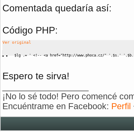
Comentada quedaría así:
Código PHP:
Ver original
$lg
.=
' <!-- <a href="http://www.phoca.cz/" '
.
$s
.
' '
.
$b
.
Espero te sirva!
__________________
¡No lo sé todo! Pero comencé como
Encuéntrame en Facebook:
Perfil