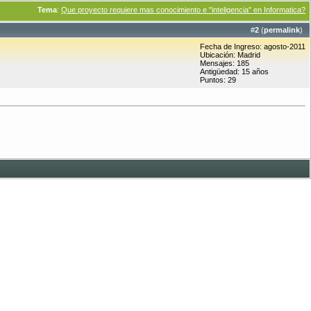
Tema
:
Que proyecto requiere mas conocimiento e "inteligencia" en Informatica?
#
2
(
permalink
)
Fecha de Ingreso: agosto-2011
Ubicación: Madrid
Mensajes: 185
Antigüedad: 15 años
Puntos: 29