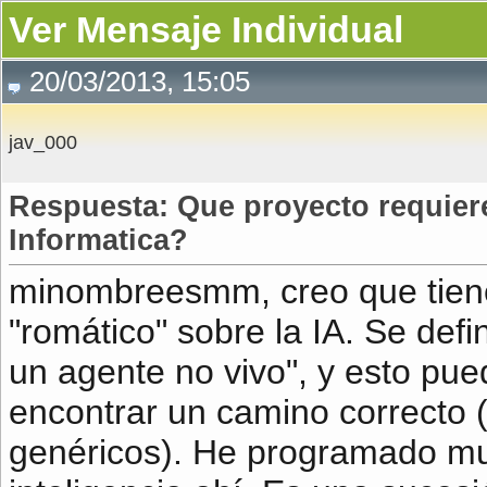
Ver Mensaje Individual
20/03/2013, 15:05
jav_000
Respuesta: Que proyecto requiere
Informatica?
minombreesmm, creo que tien
"romático" sobre la IA. Se de
un agente no vivo", y esto pue
encontrar un camino correcto 
genéricos). He programado mu