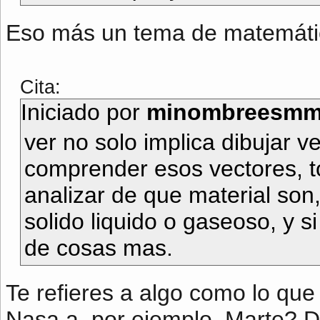
Eso más un tema de matemáti
Cita:
Iniciado por
minombreesm
ver no solo implica dibujar ve
comprender esos vectores, t
analizar de que material son, 
solido liquido o gaseoso, y 
de cosas mas.
Te refieres a algo como lo que
Nasa a, por ejemplo, Marte? D