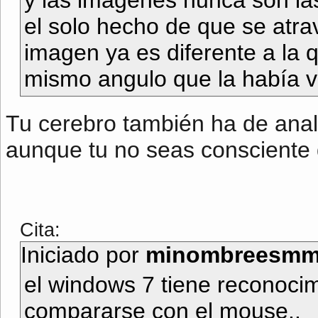
y las imágenes nunca son la
el solo hecho de que se atra
imagen ya es diferente a la 
mismo angulo que la había vi
Tu cerebro también ha de anali
aunque tu no seas consciente d
Cita:
Iniciado por
minombreesm
el windows 7 tiene reconocim
compararse con el mouse..