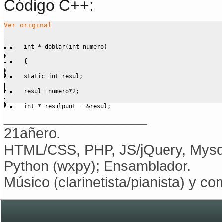
Código C++:
Ver original
int
*
 doblar
(
int
 numero
)
{
static
int
 resul
;
resul
=
 numero
*
2
;
int
*
 resulpunt 
=
&
resul
;
__________________
printf
(
"%d
\n
"
,
numero
)
;
21añero.
return
 resulpunt 
;
HTML/CSS, PHP, JS/jQuery, Mysql
}
Python (wxpy); Ensamblador.
Músico (clarinetista/pianista) y co