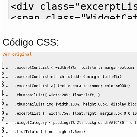
<div class="excerptLi
<span class="WidgetCa
<span class="date">
<?
</div>
Código CSS:
</div><!-- end -->
Ver original
.excerptContList
{
width
:
48%
;
float
:
left
;
margin-bottom
:
.excerptContList
:nth-
child
(
odd
)
{
margin-left
:
4%
;
}
.excerptContList
 a
{
text-decoration
:
none
;
color
:
#000
;
}
.thumbnailList
{
width
:
20%
;
float
:
left
;
}
.thumbnailList
 img 
{
width
:
100%
;
height
:
60px
;
display
:
bloc
.excerptList
{
width
:
75%
;
float
:
right
;
margin
:
5px
0
0
10
.WidgetCategory
{
padding
:
1%
2%
;
background
:
#A1C436
;
font
.ListTitulo
{
line-height
:
1.6em
;
}