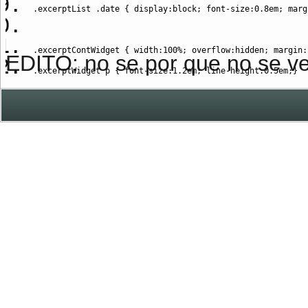
.excerptList
.date
{
display
:
block
;
font-size
:
0.8em
;
marg
.excerptContWidget
{
width
:
100%
;
overflow
:
hidden
;
margin
:
EDITO: no se por que no se ve
.excerptWidget
 p 
{
font-size
:
1.2em
;
line-height
:
0.5em
;
}