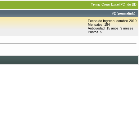
Tema
:
Crear Excel POI de BD
#
2
(
permalink
)
Fecha de Ingreso: octubre-2010
Mensajes: 154
Antigüedad: 15 años, 9 meses
Puntos: 5