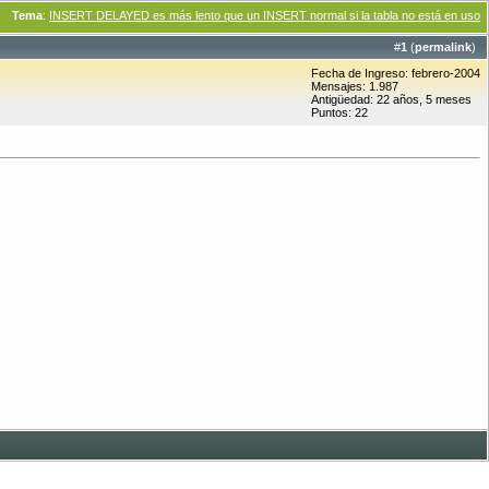
Tema
:
INSERT DELAYED es más lento que un INSERT normal si la tabla no está en uso
#
1
(
permalink
)
Fecha de Ingreso: febrero-2004
Mensajes: 1.987
Antigüedad: 22 años, 5 meses
Puntos: 22