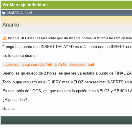
Ver Mensaje Individual
03/05/2013, 21:08
Anarko
INSERT DELAYED es más lento que un INSERT normal si la tabla no está en uso
"Tenga en cuenta que INSERT DELAYED es más lento que un INSERT normal
Es lo que se dice en:
http://dev.mysql.com/doc/refman/5.0/...t-delayed.html
Bueno, es qu eluego de 2 horas lee que lee ya estaba a punto de FINALI
Todo lo que requiero es el QUERY mas VELÓZ para realizar INSERTS en
Es una tabla de LOGS, así que requiero la opción mas VELOZ y SENCILLA 
¿Alguna idea?
Gracias