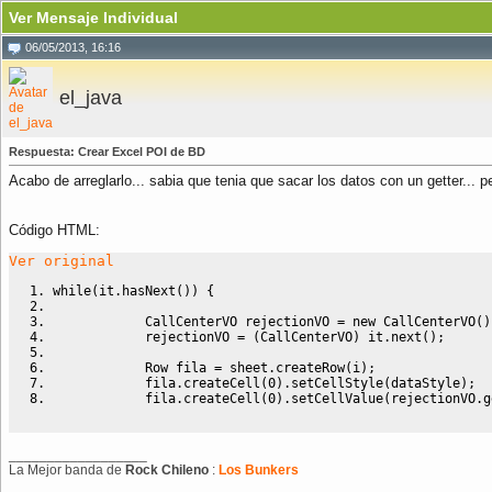
Ver Mensaje Individual
06/05/2013, 16:16
el_java
Respuesta: Crear Excel POI de BD
Acabo de arreglarlo... sabia que tenia que sacar los datos con un getter... 
Código HTML:
Ver original
while(it.hasNext()) {
            CallCenterVO rejectionVO = new CallCenterVO()
            rejectionVO = (CallCenterVO) it.next();
            Row fila = sheet.createRow(i);
            fila.createCell(0).setCellStyle(dataStyle);
            fila.createCell(0).setCellValue(rejectionVO.g
__________________
La Mejor banda de
Rock Chileno
:
Los Bunkers