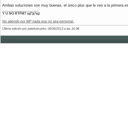
Ambas soluciones son muy buenas, el único plus que le veo a la primera es 
__________________
Y U NO RTFM? щ(ºдºщ)
No atiendo por MP nada que no sea personal.
Última edición por pateketrueke; 06/06/2013 a las
10:36