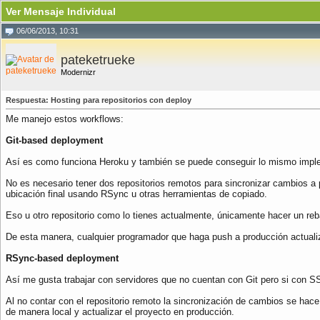
Ver Mensaje Individual
06/06/2013, 10:31
pateketrueke
Modernizr
Respuesta: Hosting para repositorios con deploy
Me manejo estos workflows:
Git-based deployment
Así es como funciona Heroku y también se puede conseguir lo mismo imple
No es necesario tener dos repositorios remotos para sincronizar cambios a p
ubicación final usando RSync u otras herramientas de copiado.
Eso u otro repositorio como lo tienes actualmente, únicamente hacer un rebas
De esta manera, cualquier programador que haga push a producción actuali
RSync-based deployment
Así me gusta trabajar con servidores que no cuentan con Git pero si con 
Al no contar con el repositorio remoto la sincronización de cambios se hac
de manera local y actualizar el proyecto en producción.