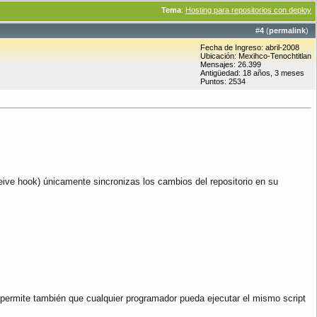
Tema
:
Hosting para repositorios con deploy
#
4
(
permalink
)
Fecha de Ingreso: abril-2008
Ubicación: Mexihco-Tenochtitlan
Mensajes: 26.399
Antigüedad: 18 años, 3 meses
Puntos: 2534
ceive hook) únicamente sincronizas los cambios del repositorio en su
 permite también que cualquier programador pueda ejecutar el mismo script