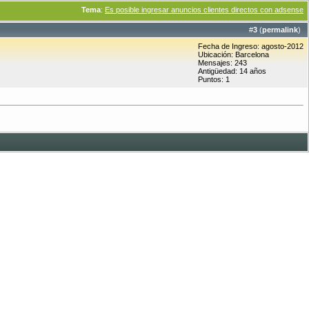
Tema
:
Es posible ingresar anuncios clientes directos con adsense
#
3
(
permalink
)
Fecha de Ingreso: agosto-2012
Ubicación: Barcelona
Mensajes: 243
Antigüedad: 14 años
Puntos: 1