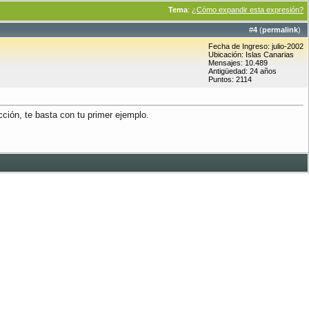
Tema
:
¿Cómo expandir esta expresión?
#
4
(
permalink
)
Fecha de Ingreso: julio-2002
Ubicación: Islas Canarias
Mensajes: 10.489
Antigüedad: 24 años
Puntos: 2114
cción, te basta con tu primer ejemplo.