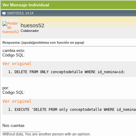
Ver Mensaje Individual
10/07/2013, 14:14
huesos52
Colaborador
Respuesta: [ayuda]problema con función en pgsql
cambia esto:
Código SQL:
Ver original
DELETE
FROM
ONLY
 conceptodetalle 
WHERE
 id_nomina
=
id;
por:
Código SQL:
Ver original
EXECUTE
'DELETE FROM only conceptodetalle WHERE id_nomina
Nos cuentas
__________________
Without data, You are another person with an opinion.