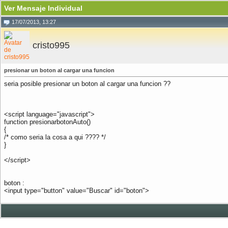
Ver Mensaje Individual
17/07/2013, 13:27
cristo995
presionar un boton al cargar una funcion
seria posible presionar un boton al cargar una funcion ??
<script language="javascript">
function presionarbotonAuto()
{
/* como seria la cosa a qui ???? */
}
</script>
boton :
<input type="button" value="Buscar" id="boton">