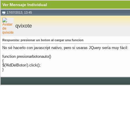
Ver Mensaje Individual
17/07/2013, 13:45
qvixote
Respuesta: presionar un boton al cargar una funcion
No sé hacerlo con javascript nativo, pero si usaras JQuery sería muy fácil:
function presionarbotonauto()
{
$('#idDelBoton').click();
}