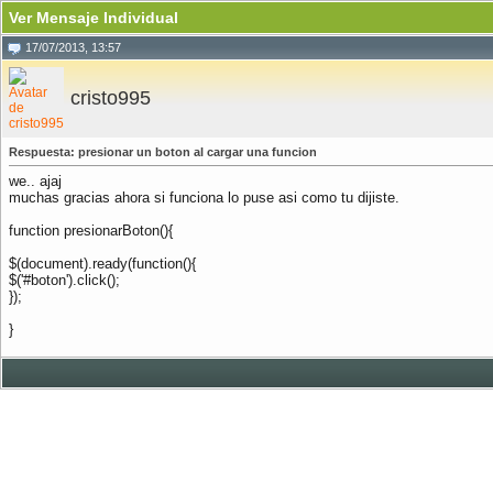
Ver Mensaje Individual
17/07/2013, 13:57
cristo995
Respuesta: presionar un boton al cargar una funcion
we.. ajaj
muchas gracias ahora si funciona lo puse asi como tu dijiste.
function presionarBoton(){
$(document).ready(function(){
$('#boton').click();
});
}