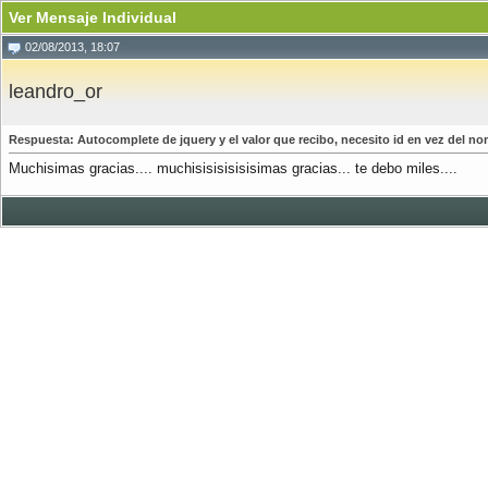
Ver Mensaje Individual
02/08/2013, 18:07
leandro_or
Respuesta: Autocomplete de jquery y el valor que recibo, necesito id en vez del n
Muchisimas gracias.... muchisisisisisisimas gracias... te debo miles....