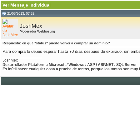
Ver Mensaje Individual
21/08/2013, 07:32
JoshMex
Moderador Webhosting
Respuesta: en que "status" puedo volver a comprar un dominio?
Para comprarlo debes esperar hasta 70 días después de expirado, sin embarg
__________________
JoshMex
Desarrollador Plataforma Microsoft / Windows / ASP / ASP.NET / SQL Server
Es inútil hacer cualquier cosa a prueba de tontos, porque los tontos son muy