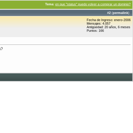
Tema
:
en que "status" puedo volver a comprar un dominio?
#
2
(
permalink
)
Fecha de Ingreso: enero-2006
Mensajes: 4.057
Antigüedad: 20 años, 6 meses
Puntos: 166
n?