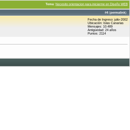
Tema
:
Necesito orientacion para iniciarme en Diseño WEB
#
4
(
permalink
)
Fecha de Ingreso: julio-2002
Ubicación: Islas Canarias
Mensajes: 10.489
Antigüedad: 24 años
Puntos: 2114