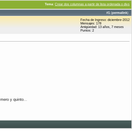
Tema
:
Crear dos columnas a partir de lista ordenada o divs
#
1
(
permalink
)
Fecha de Ingreso: diciembre-2012
Mensajes: 178
Antigüedad: 13 años, 7 meses
Puntos: 2
imero y quinto...