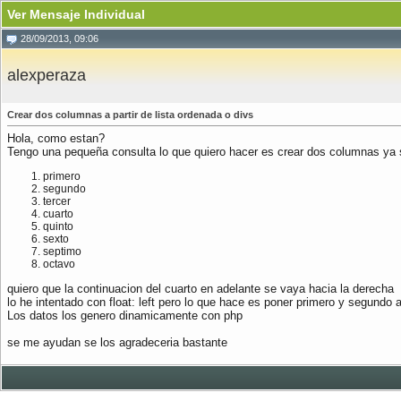
Ver Mensaje Individual
28/09/2013, 09:06
alexperaza
Crear dos columnas a partir de lista ordenada o divs
Hola, como estan?
Tengo una pequeña consulta lo que quiero hacer es crear dos columnas ya 
primero
segundo
tercer
cuarto
quinto
sexto
septimo
octavo
quiero que la continuacion del cuarto en adelante se vaya hacia la derecha
lo he intentado con float: left pero lo que hace es poner primero y segundo a 
Los datos los genero dinamicamente con php
se me ayudan se los agradeceria bastante