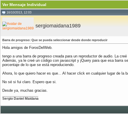
Ver Mensaje Individual
16/10/2013, 12:03
sergiomaidana1989
Barra de progreso: Que se pueda seleccionar desde donde reproducir
Hola amigos de ForosDelWeb.
tengo a una barra de progreso creada para un reproductor de audio. La creé c
Además, ya le creé un código con javascript y jQuery para que esa barra se
porcentaje de lo que se está reproduciendo.
Ahora, lo que quiero hacer es que... Al hacer click en cualquier lugar de l
No sé si fui claro. Espero que si.
Desde ya, muchas gracias.
__________________
Sergio Daniel Maidana