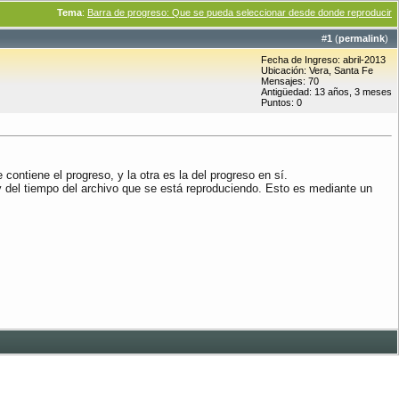
Tema
:
Barra de progreso: Que se pueda seleccionar desde donde reproducir
#
1
(
permalink
)
Fecha de Ingreso: abril-2013
Ubicación: Vera, Santa Fe
Mensajes: 70
Antigüedad: 13 años, 3 meses
Puntos: 0
contiene el progreso, y la otra es la del progreso en sí.
y del tiempo del archivo que se está reproduciendo. Esto es mediante un