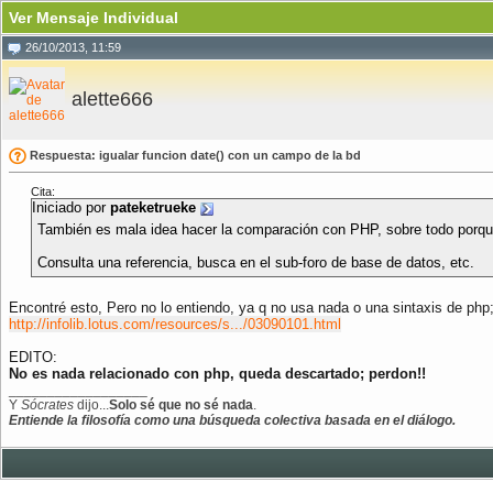
Ver Mensaje Individual
26/10/2013, 11:59
alette666
Respuesta: igualar funcion date() con un campo de la bd
Cita:
Iniciado por
pateketrueke
También es mala idea hacer la comparación con PHP, sobre todo porq
Consulta una referencia, busca en el sub-foro de base de datos, etc.
Encontré esto, Pero no lo entiendo, ya q no usa nada o una sintaxis de php;
http://infolib.lotus.com/resources/s.../03090101.html
EDITO:
No es nada relacionado con php, queda descartado; perdon!!
__________________
Y
Sócrates
dijo...
Solo sé que no sé nada
.
Entiende la filosofía como una búsqueda colectiva basada en el diálogo.