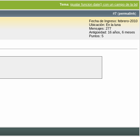
Tema
:
igualar funcion date() con un campo de la bd
#
7
(
permalink
)
Fecha de Ingreso: febrero-2010
Ubicación: En la luna
Mensajes: 277
Antigüedad: 16 años, 6 meses
Puntos: 5