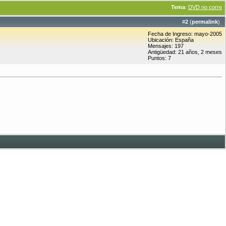
Tema
:
DVD no corre
#
2
(
permalink
)
Fecha de Ingreso: mayo-2005
Ubicación: España
Mensajes: 197
Antigüedad: 21 años, 2 meses
Puntos: 7