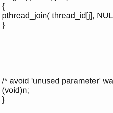
{
pthread_join( thread_id[j], NUL
}
/* avoid 'unused parameter' wa
(void)n;
}