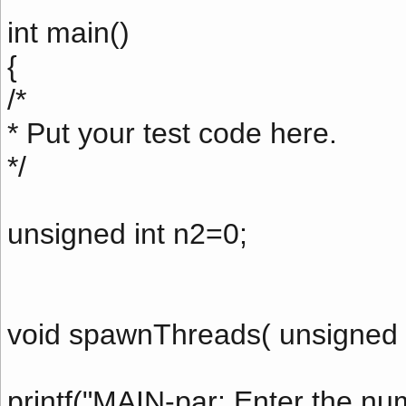
int main()
{
/*
* Put your test code here.
*/
unsigned int n2=0;
void spawnThreads( unsigned i
printf("MAIN-par: Enter the num