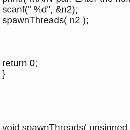
scanf(" %d", &n2);
spawnThreads( n2 );
return 0;
}
void spawnThreads( unsigned i