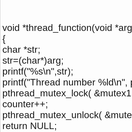
void *thread_function(void *arg
{
char *str;
str=(char*)arg;
printf("%s\n",str);
printf("Thread number %ld\n", 
pthread_mutex_lock( &mutex1 
counter++;
pthread_mutex_unlock( &mute
return NULL;