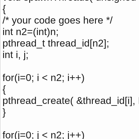
{
/* your code goes here */
int n2=(int)n;
pthread_t thread_id[n2];
int i, j;
for(i=0; i < n2; i++)
{
pthread_create( &thread_id[i],
}
for(j=0; j < n2; j++)