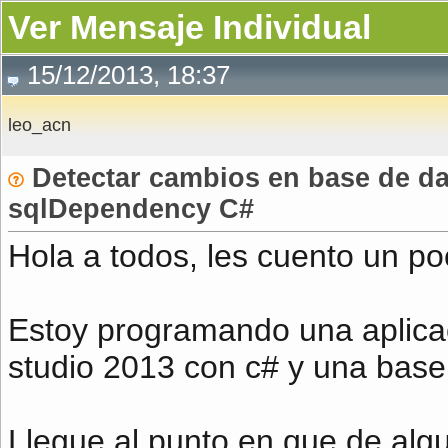
Ver Mensaje Individual
15/12/2013, 18:37
leo_acn
Detectar cambios en base de da
sqlDependency C#
Hola a todos, les cuento un p
Estoy programando una aplicac
studio 2013 con c# y una base
Llegue al punto en que de alg