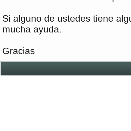
Si alguno de ustedes tiene alg
mucha ayuda.
Gracias