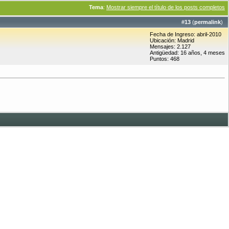
Tema
:
Mostrar siempre el título de los posts completos
#
13
(
permalink
)
Fecha de Ingreso: abril-2010
Ubicación: Madrid
Mensajes: 2.127
Antigüedad: 16 años, 4 meses
Puntos: 468