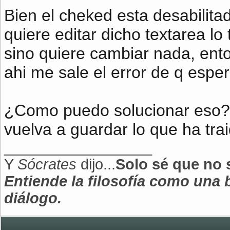
Bien el cheked esta desabilitad
quiere editar dicho textarea lo 
sino quiere cambiar nada, enton
ahi me sale el error de q espe
?>
¿Como puedo solucionar eso? 
vuelva a guardar lo que ha trai
<input id="input_camp
__________________
<label class="lab
Y
Sócrates
dijo...
Solo sé que no 
<br
Entiende la filosofía como una
<br
diálogo.