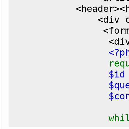
<header><h3>Editar
<div class="m
<form name="f
<div class="d
<?p
req
$i
$qu
$co
while