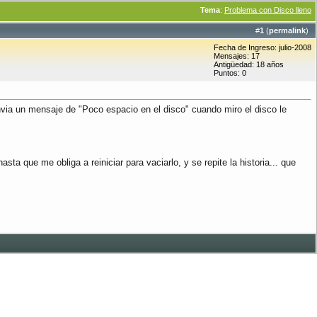
Tema
:
Problema con Disco lleno
#
1
(
permalink
)
Fecha de Ingreso: julio-2008
Mensajes: 17
Antigüedad: 18 años
Puntos: 0
via un mensaje de "Poco espacio en el disco" cuando miro el disco le
a que me obliga a reiniciar para vaciarlo, y se repite la historia... que