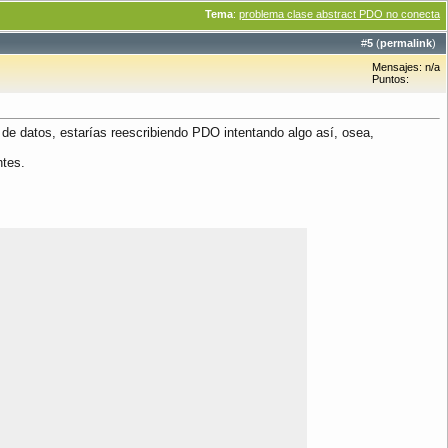
Tema
:
problema clase abstract PDO no conecta
#
5
(
permalink
)
Mensajes: n/a
Puntos:
de datos, estarías reescribiendo PDO intentando algo así, osea,
ntes.