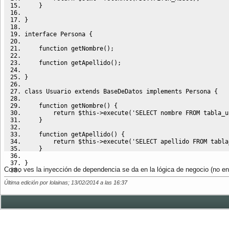
}
}
interface
 Persona 
{
function
 getNombre
(
)
;
function
 getApellido
(
)
;
}
class
 Usuario 
extends
 BaseDeDatos implements Persona 
{
function
 getNombre
(
)
{
return
$this
->
execute
(
'SELECT nombre FROM tabla_u
}
function
 getApellido
(
)
{
return
$this
->
execute
(
'SELECT apellido FROM tabla
}
}
Como ves la inyección de dependencia se da en la lógica de negocio (no en 
interface
 PlantillaPersona 
{
Última edición por lolainas; 13/02/2014 a las
16:37
function
 dibujar
(
Persona 
$persona
)
;
}
class
 PersonaEnTabla implements PlantillaPersona 
{