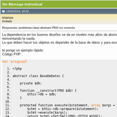
Ver Mensaje Individual
13/02/2014, 16:32
lolainas
Invitado
Respuesta: problema clase abstract PDO no conecta
La dependencia en los buenos diseños se da en niveles más altos de abstra
reinventando la rueda.
Lo que deben hacer tus objetos es depender de la base de datos y para eso
te pongo un ejemplo rápido:
Código PHP:
Ver original
<?php
abstract
class
 BaseDeDatos 
{
private
$db
;
function
 __construct
(
PDO 
$db
)
{
$this
->
db
=
$db
;
}
protected
function
 execute
(
$statement
,
array
$args
=
$stmt
=
$this
->
db
->
prepare
(
$statement
)
;
$stmt
->
execute
(
$args
)
;
return
$stmt
->
fetchAll
(
PDO
::
FETCH_ASSOC
)
;