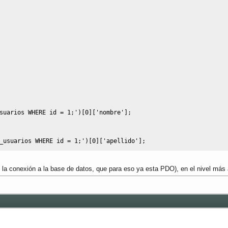
suarios WHERE id = 1;'
)
[
0
]
[
'nombre'
]
;
_usuarios WHERE id = 1;'
)
[
0
]
[
'apellido'
]
;
la conexión a la base de datos, que para eso ya esta PDO), en el nivel más a