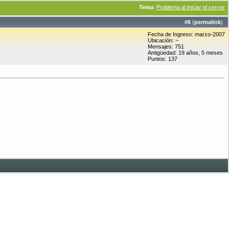
Tema
:
Problema al iniciar el server
#
6
(
permalink
)
Fecha de Ingreso: marzo-2007
Ubicación: ~
Mensajes: 751
Antigüedad: 19 años, 5 meses
Puntos: 137