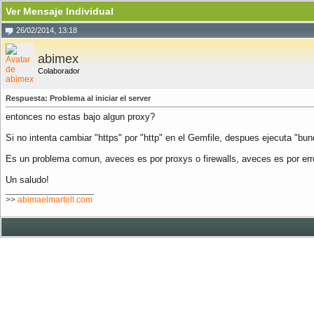
Ver Mensaje Individual
26/02/2014, 13:18
abimex
Colaborador
Respuesta: Problema al iniciar el server
entonces no estas bajo algun proxy?
Si no intenta cambiar "https" por "http" en el Gemfile, despues ejecuta "bund
Es un problema comun, aveces es por proxys o firewalls, aveces es por err
Un saludo!
__________________
>>
abimaelmartell.com