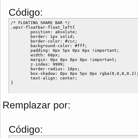
Código:
/* FLOATING SHARE BAR */

.wpsr-floatbar-float_left{

	position: absolute;

	border: 1px solid;

	border-color: #ccc;

	background-color: #fff;

	padding: 0px 5px 0px 6px !important;

	width: 60px;

	margin: 0px 0px 0px 0px !important;

	z-index: 9999;

	border-radius: 10px;

	box-shadow: 0px 0px 5px 0px rgba(0,0,0,0.2);

	text-align: center;

Remplazar por:
Código: