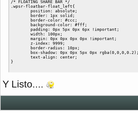
/* FLOATING SHARE BAR */

.wpsr-floatbar-float_left{

	position: absolute;

	border: 1px solid;

	border-color: #ccc;

	background-color: #fff;

	padding: 0px 5px 0px 6px !important;

	width: 100px;

	margin: 0px 0px 0px 0px !important;

	z-index: 9999;

	border-radius: 10px;

	box-shadow: 0px 0px 5px 0px rgba(0,0,0,0.2);

	text-align: center;

Y Listo....