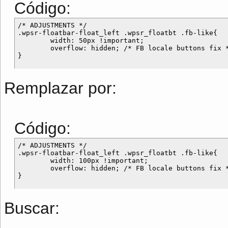
Código:
/* ADJUSTMENTS */

.wpsr-floatbar-float_left .wpsr_floatbt .fb-like{

	width: 50px !important;

	overflow: hidden; /* FB locale buttons fix */

Remplazar por:
Código:
/* ADJUSTMENTS */

.wpsr-floatbar-float_left .wpsr_floatbt .fb-like{

	width: 100px !important;

	overflow: hidden; /* FB locale buttons fix */

Buscar: