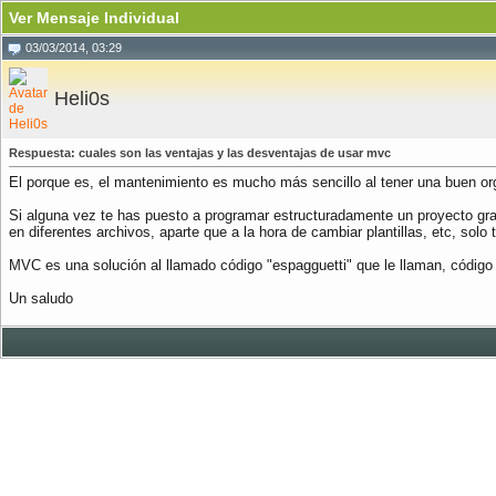
Ver Mensaje Individual
03/03/2014, 03:29
Heli0s
Respuesta: cuales son las ventajas y las desventajas de usar mvc
El porque es, el mantenimiento es mucho más sencillo al tener una buen or
Si alguna vez te has puesto a programar estructuradamente un proyecto gr
en diferentes archivos, aparte que a la hora de cambiar plantillas, etc, solo
MVC es una solución al llamado código "espagguetti" que le llaman, código
Un saludo