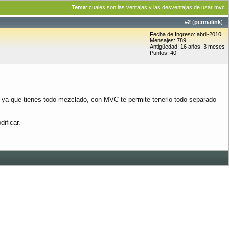
Tema
:
cuales son las ventajas y las desventajas de usar mvc
#
2
(
permalink
)
Fecha de Ingreso: abril-2010
Mensajes: 789
Antigüedad: 16 años, 3 meses
Puntos: 40
, ya que tienes todo mezclado, con MVC te permite tenerlo todo separado
ificar.