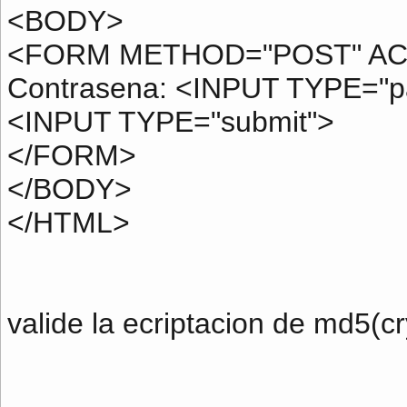
<BODY>
<FORM METHOD="POST" ACTI
Contrasena: <INPUT TYPE="p
<INPUT TYPE="submit">
</FORM>
</BODY>
</HTML>
valide la ecriptacion de md5(cr