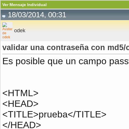
Ver Mensaje Individual
18/03/2014, 00:31
odek
validar una contraseña con md5/c
Es posible que un campo pas
<HTML>
<HEAD>
<TITLE>prueba</TITLE>
</HEAD>