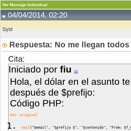
Ver Mensaje Individual
04/04/2014, 02:20
Syst
Respuesta: No me llegan todos 
Cita:
Iniciado por
fiu
Hola, el dólar en el asunto t
después de $prefijo:
Código PHP:
Ver original
mail
(
"
$email
"
,
"
$prefijo
 $"
,
"
$contenido
"
,
"From: 
$f_