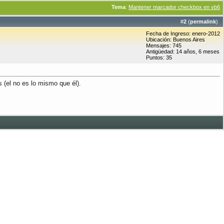
Tema
:
Mantener marcador checkbox en vb6
#
2
(
permalink
)
Fecha de Ingreso: enero-2012
Ubicación: Buenos Aires
Mensajes: 745
Antigüedad: 14 años, 6 meses
Puntos: 35
 (el no es lo mismo que él).