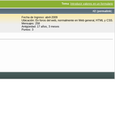
Tema
:
Introducir valores en un formulario
#
2
(
permalink
)
Fecha de Ingreso: abril-2009
Ubicación: En foros del web, normalmente en Web general, HTML y CSS.
Mensajes: 258
Antigüedad: 17 años, 3 meses
Puntos: 3