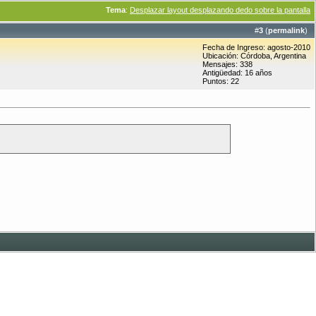
Tema
:
Desplazar layout desplazando dedo sobre la pantalla
#
3
(
permalink
)
Fecha de Ingreso: agosto-2010
Ubicación: Córdoba, Argentina
Mensajes: 338
Antigüedad: 16 años
Puntos: 22