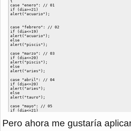
{

case "enero": // 01

if (dia>=21)

alert("acuario");

case "febrero": // 02

if (dia<=19)

alert("acuario");

else

alert("piscis");

case "marzo": // 03

if (dia<=20)

alert("piscis");

else

alert("aries");

case "abril": // 04

if (dia<=20)

alert("aries");

else

alert("tauro");

case "mayo": // 05

if (dia<=21)

alert("tauro");

else

Pero ahora me gustaría aplicar
alert("geminis");
