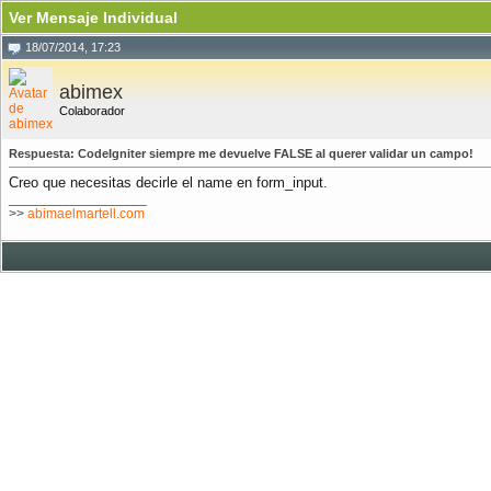
Ver Mensaje Individual
18/07/2014, 17:23
abimex
Colaborador
Respuesta: CodeIgniter siempre me devuelve FALSE al querer validar un campo!
Creo que necesitas decirle el name en form_input.
__________________
>>
abimaelmartell.com