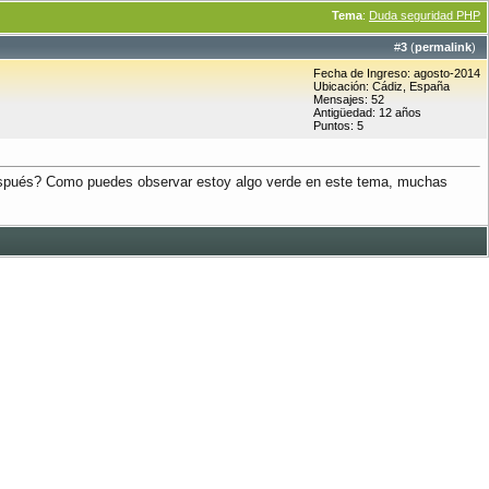
Tema
:
Duda seguridad PHP
#
3
(
permalink
)
Fecha de Ingreso: agosto-2014
Ubicación: Cádiz, España
Mensajes: 52
Antigüedad: 12 años
Puntos: 5
después? Como puedes observar estoy algo verde en este tema, muchas