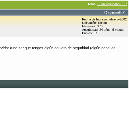
Tema
:
Duda seguridad PHP
#
6
(
permalink
)
Fecha de Ingreso: febrero-2002
Ubicación: Toledo
Mensajes: 976
Antigüedad: 24 años, 5 meses
Puntos: 67
ervidor a no ser que tengas algún agujero de seguridad (algún panel de