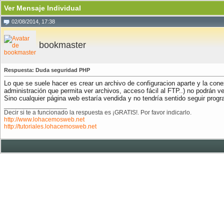
Ver Mensaje Individual
02/08/2014, 17:38
bookmaster
Respuesta: Duda seguridad PHP
Lo que se suele hacer es crear un archivo de configuracion aparte y la conex
administración que permita ver archivos, acceso fácil al FTP..) no podrán v
Sino cualquier página web estaría vendida y no tendría sentido seguir pro
__________________
Decir si te a funcionado la respuesta es ¡GRATIS!. Por favor indicarlo.
http://www.lohacemosweb.net
http://tutoriales.lohacemosweb.net