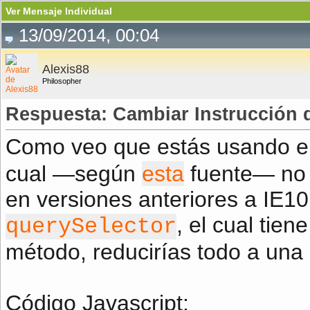
Ver Mensaje Individual
13/09/2014, 00:04
Alexis88
Philosopher
Respuesta: Cambiar Instrucción d
Como veo que estás usando 
cual ―según
esta
fuente― no t
en versiones anteriores a IE10
, el cual tie
querySelector
método, reducirías todo a una 
Código Javascript
: