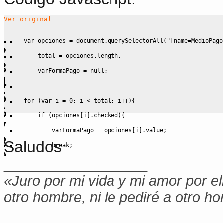
Ver original
var
 opciones 
=
 document.
querySelectorAll
(
"[name=MedioPago
    total 
=
 opciones.
length
,
    varFormaPago 
=
null
;
for
(
var
 i 
=
0
;
 i 
<
 total
;
 i
++
)
{
if
(
opciones
[
i
]
.
checked
)
{
        varFormaPago 
=
 opciones
[
i
]
.
value
;
Saludos
break
;
__________________
}
}
«Juro por mi vida y mi amor por el
otro hombre, ni le pediré a otro h