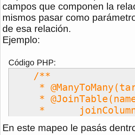
campos que componen la relac
mismos pasar como parámetro 
de esa relación.
Ejemplo:
Código PHP:
/**
* @ManyToMany(targe
* @JoinTable(name="
* joinColumns={@ORM
* inverseJoinColumn
En este mapeo le pasás dentro
* )