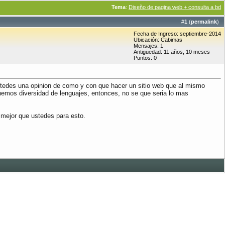
Tema
:
Diseño de pagina web + consulta a bd
#
1
(
permalink
)
Fecha de Ingreso: septiembre-2014
Ubicación: Cabimas
Mensajes: 1
Antigüedad: 11 años, 10 meses
Puntos: 0
ustedes una opinion de como y con que hacer un sitio web que al mismo
mos diversidad de lenguajes, entonces, no se que seria lo mas
 mejor que ustedes para esto.