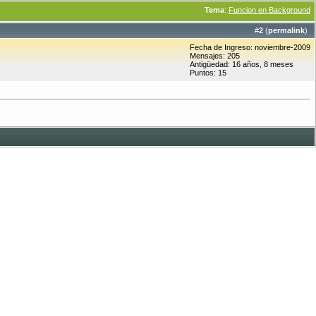
Tema
:
Funcion en Background
#
2
(
permalink
)
Fecha de Ingreso: noviembre-2009
Mensajes: 205
Antigüedad: 16 años, 8 meses
Puntos: 15