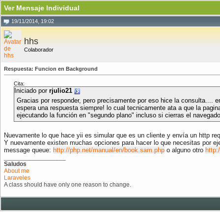
Ver Mensaje Individual
19/11/2014, 19:02
hhs
Colaborador
Respuesta: Funcion en Background
Cita:
Iniciado por
rjulio21
Gracias por responder, pero precisamente por eso hice la consulta....
espera una respuesta siempre! lo cual tecnicamente ata a que la pagina
ejecutando la función en "segundo plano" incluso si cierras el navegado
Nuevamente lo que hace yii es simular que es un cliente y envía un http re
Y nuevamente existen muchas opciones para hacer lo que necesitas por e
message queue:
http://php.net/manual/en/book.sam.php
o alguno otro
http:
__________________
Saludos
About me
Laraveles
A class should have only one reason to change.