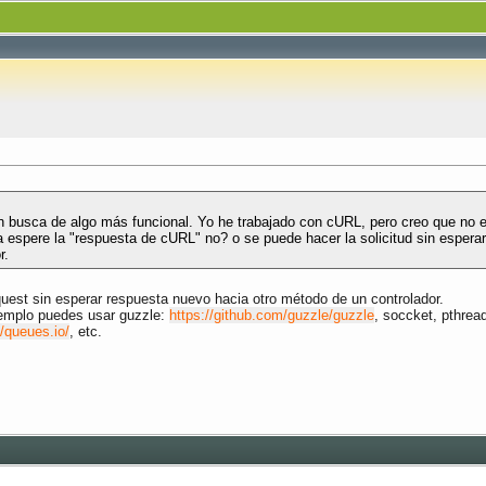
 en busca de algo más funcional. Yo he trabajado con cURL, pero creo que n
 espere la "respuesta de cURL" no? o se puede hacer la solicitud sin esperar 
r.
quest sin esperar respuesta nuevo hacia otro método de un controlador.
jemplo puedes usar guzzle:
https://github.com/guzzle/guzzle
, soccket, pthre
//queues.io/
, etc.