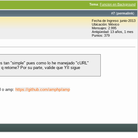
Tema
:
Funcion en Background
#
7
(
permalink
)
Fecha de Ingreso: junio-2013
Ubicación: México
Mensajes: 2.995
Antigüedad: 13 años, 1 mes
Puntos: 379
o es tan "simple" pues como lo he manejado "cURL"
q retorne? Por su parte, valide que YII sigue
ad o amp:
https://github.com/amphp/amp